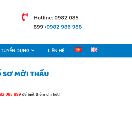
Hotline:
0982 085
899
/0982 986 988
TUYỂN DỤNG
LIÊN HỆ
Ồ SƠ MỜI THẦU
982 085 899
để biết thêm chi tiết!