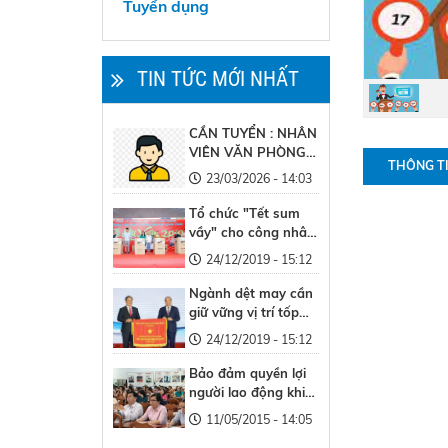
Tuyển dụng
TIN TỨC MỚI NHẤT
CẦN TUYỂN : NHÂN
VIÊN VĂN PHÒNG -
THÔNG T
LÀM VIỆC TẠI HÀ
23/03/2026 - 14:03
NỘI
Tổ chức "Tết sum
vầy" cho công nhân
khó khăn
24/12/2019 - 15:12
Ngành dệt may cần
giữ vững vị trí tốp
đầu thế giới
24/12/2019 - 15:12
Bảo đảm quyền lợi
người lao động khi
điều chỉnh lương tối
11/05/2015 - 14:05
thiểu vùng