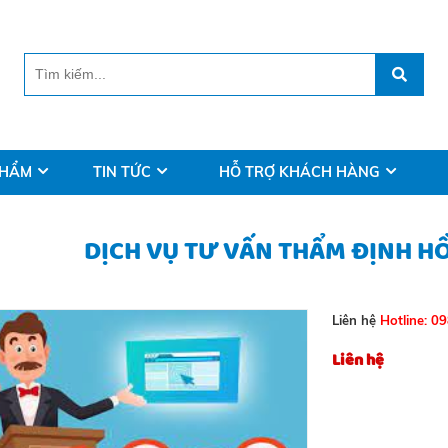
PHẨM
TIN TỨC
HỖ TRỢ KHÁCH HÀNG
DỊCH VỤ TƯ VẤN THẨM ĐỊNH H
Liên hệ
Hotline: 0
Liên hệ